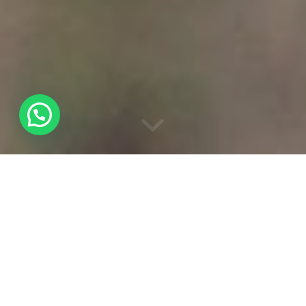
OBSERVACIÓN DE
AVES EN LAS LAGUNAS
DE EL OSO
Ruta ornitológica y visita al Centro de
Interpretación